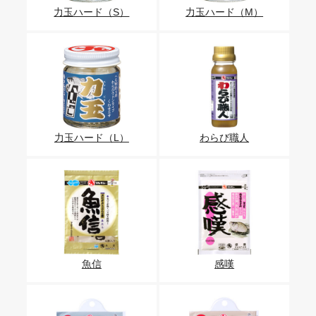
力玉ハード（S）
力玉ハード（M）
力玉ハード（L）
わらび職人
魚信
感嘆