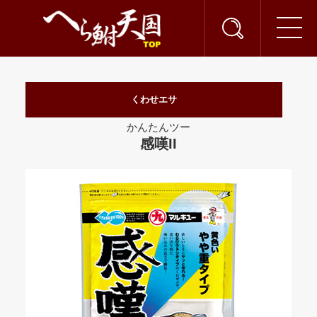
くわせエサ
かんたんツー
感嘆II