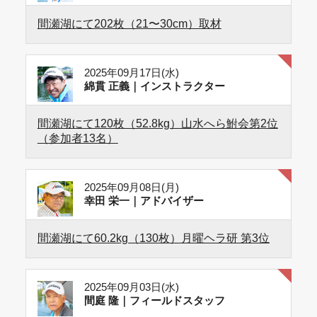
間瀬湖にて202枚（21〜30cm）取材
2025年09月17日(水)
綿貫 正義｜インストラクター
間瀬湖にて120枚（52.8kg）山水へら鮒会第2位
（参加者13名）
2025年09月08日(月)
幸田 栄一｜アドバイザー
間瀬湖にて60.2kg（130枚）月曜ヘラ研 第3位
2025年09月03日(水)
間庭 隆｜フィールドスタッフ