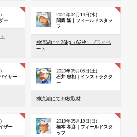
)
2021年04月14日(水)
ザー
間庭 隆｜フィールドスタッ
フ
ート
神流湖にて26kg（62枚）プライベ
ート
)
2020年09月05日(土)
バイザー
石井 忠相｜インストラクタ
ー
神流湖にて39枚取材
)
2019年05月19日(日)
イザー
橋本 孝彦｜フィールドスタ
ッフ