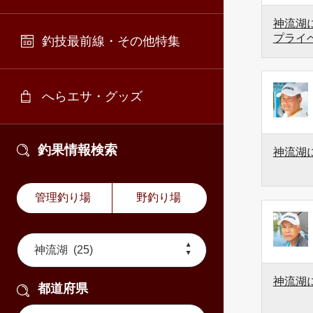
神流湖に
プライ
釣技最前線・その他特集
へらエサ・グッズ
釣果情報検索
神流湖
管理釣り場
野釣り場
神流湖
都道府県