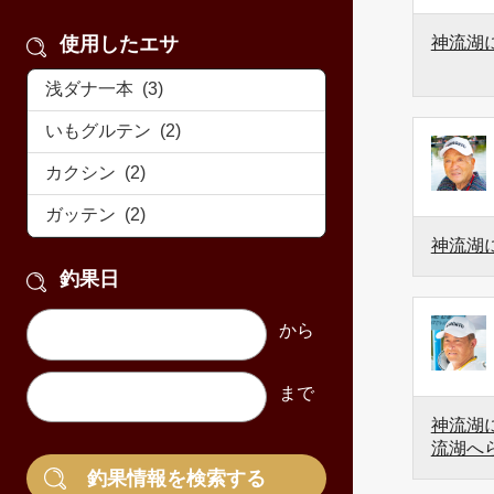
使用したエサ
神流湖
神流湖
釣果日
神流湖に
流湖へ