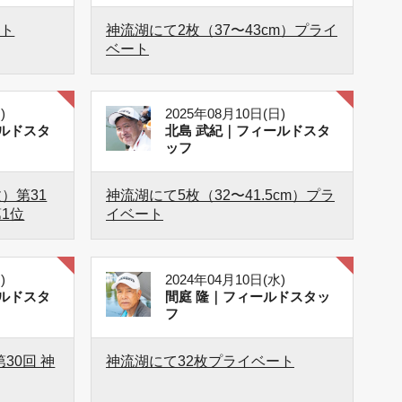
ート
神流湖にて2枚（37〜43cm）プライ
ベート
)
2025年08月10日(日)
ルドスタ
北島 武紀｜フィールドスタ
ッフ
枚）第31
神流湖にて5枚（32〜41.5cm）プラ
1位
イベート
)
2024年04月10日(水)
ルドスタ
間庭 隆｜フィールドスタッ
フ
第30回 神
神流湖にて32枚プライベート