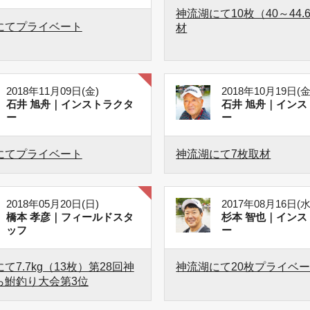
神流湖にて10枚（40～44.
にてプライベート
材
2018年11月09日(金)
2018年10月19日(金
石井 旭舟｜インストラクタ
石井 旭舟｜インス
ー
ー
にてプライベート
神流湖にて7枚取材
2018年05月20日(日)
2017年08月16日(水
橋本 孝彦｜フィールドスタ
杉本 智也｜インス
ッフ
ー
て7.7kg（13枚）第28回神
神流湖にて20枚プライベ
ら鮒釣り大会第3位